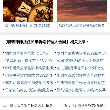
[此文共6149字]
高中教师工作计划 (汇总15篇)
法制信息工作实践做法(精选多
[此文共20267字]
篇)[此文共8850字]
【聘请律师担任民事诉讼代理人合同】相关文章：
物理教育随笔范文（汇总6
农村个建房协议书2022版本[此
篇）[此文共13065字]
“改革创新、奋发有为”大讨论
文共3307字]
公司“优秀党员”个人工作总结
专题组织生活会对照检查材料
种下明天的绿色演讲稿学生[此
[此文共869字]
幼儿园6月班务工作计划[此文
[此文共1605字]
文共3629字]
创意中秋致辞[此文共3331字]
共2666字]
申请区优秀教师先进事迹材料
2021山东高考的加分项目及政
[此文共1274字]
组织部年度工作总结与计划范
策[此文共1842字]
工笔花鸟论文 优选5篇[此文共
本[此文共8986字]
预防溺水的教育演讲稿[此文共
10239字]
4518字]
上一篇：
安全生产标语大全(精选
下一篇：
可行性研究报告(多篇可