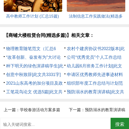
高中教师工作计划 (汇总15篇)
法制信息工作实践做法(精选多
[此文共20267字]
篇)[此文共8850字]
【商铺大楼租赁合同(精选多篇)】相关文章：
物理教育随笔范文（汇总6
农村个建房协议书2022版本[此
篇）[此文共13065字]
“改革创新、奋发有为”大讨论
文共3307字]
公司“优秀党员”个人工作总结
专题组织生活会对照检查材料
种下明天的绿色演讲稿学生[此
[此文共869字]
幼儿园6月班务工作计划[此文
[此文共1605字]
文共3629字]
创意中秋致辞[此文共3331字]
共2666字]
申请区优秀教师先进事迹材料
2021山东高考的加分项目及政
[此文共1274字]
组织部年度工作总结与计划范
策[此文共1842字]
工笔花鸟论文 优选5篇[此文共
本[此文共8986字]
预防溺水的教育演讲稿[此文共
10239字]
4518字]
上一篇：
学校春游活动方案多篇
下一篇：
预防溺水的教育演讲稿
[此文共3352字]
[此文共4518字]