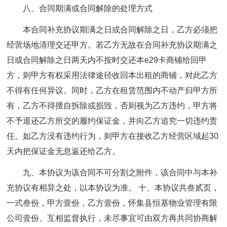
八、合同期满或合同解除的处理方式
本合同补充协议期满之日或合同解除之日，乙方必须把
经营场地清理交还甲方。若乙方无故在合同补充协议期满之
日或合同解除之日两天内不按时交还本e29卡商铺给回甲
方，则甲方有权采用法律途径收回本出租的商铺，对此乙方
不得有任何异议。同时，乙方在租赁范围内不动产归甲方所
有，乙方不得擅自拆除或损毁，否则视为乙方违约，甲方将
不予退还乙方所交的履约保证金，并向乙方追究一切违约责
任。如乙方没有违约行为，则甲方在接收乙方经营区域起30
天内把保证金无息返还给乙方。
九、本协议为该合同不可分割之附件，该合同中与本补
充协议有相异之处，以本协议为准。 十、本协议共叁贰页，
一式叁份，甲方壹份，乙方壹份，怀集县恒基物业管理有限
公司壹份。互相监督执行，未尽事宜可由双方再共同协商解