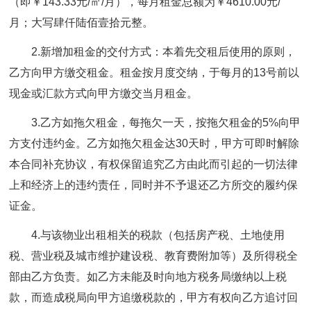
（即￥143.33元/㎡/月），每月租金总额为￥4610.00元/
月；大写肆仟陆佰壹拾元整。
2.新增加租金的交付方式：本着先交租后使用的原则，
乙方向甲方缴交租金。租金按月度交纳，于每月的13号前以
现金或汇款方式向甲方缴交当月租金。
3.乙方如拖欠租金，每拖欠一天，按拖欠租金的5%向甲
方支付违约金。乙方如拖欠租金达30天时，甲方可即时解除
本合同补充协议，有权保留追究乙方由此而引起的一切法律
上和经济上的违约责任，同时并不予退还乙方所交的履约保
证金。
4.与该物业出租相关的税款（包括房产税、土地使用
税、营业税及城市维护建设税、教育费附加等）及所得税全
部由乙方负责。如乙方未能及时向地方税务局缴纳以上税
款，而造成税局向甲方追缴税款的，甲方有权向乙方追讨回