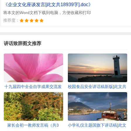
《企业文化座谈发言[此文共18939字].doc》
将本文的Word文档下载到电脑，方便收藏和打印
推荐度：
讲话致辞图文推荐
十九届四中全会自学成果交流发
校园食品安全讲话稿新版[此文共
言材料[此文共482字]
5195字]
家长会初一教师发言稿（共3
小学礼仪主题国旗下讲话稿[此文