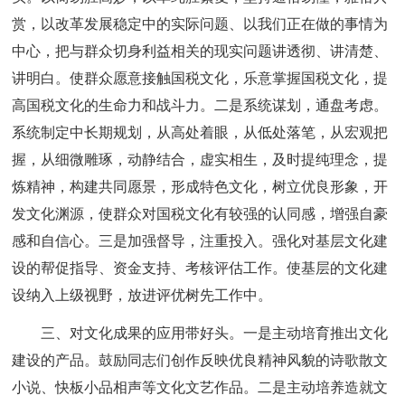
赏，以改革发展稳定中的实际问题、以我们正在做的事情为
中心，把与群众切身利益相关的现实问题讲透彻、讲清楚、
讲明白。使群众愿意接触国税文化，乐意掌握国税文化，提
高国税文化的生命力和战斗力。二是系统谋划，通盘考虑。
系统制定中长期规划，从高处着眼，从低处落笔，从宏观把
握，从细微雕琢，动静结合，虚实相生，及时提纯理念，提
炼精神，构建共同愿景，形成特色文化，树立优良形象，开
发文化渊源，使群众对国税文化有较强的认同感，增强自豪
感和自信心。三是加强督导，注重投入。强化对基层文化建
设的帮促指导、资金支持、考核评估工作。使基层的文化建
设纳入上级视野，放进评优树先工作中。
三、对文化成果的应用带好头。一是主动培育推出文化
建设的产品。鼓励同志们创作反映优良精神风貌的诗歌散文
小说、快板小品相声等文化文艺作品。二是主动培养造就文