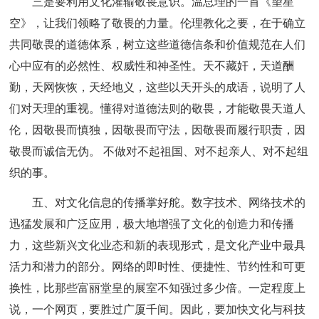
三是要利用文化灌输敬畏意识。温总理的一首《望星
空》，让我们领略了敬畏的力量。伦理教化之要，在于确立
共同敬畏的道德体系，树立这些道德信条和价值规范在人们
心中应有的必然性、权威性和神圣性。天不藏奸，天道酬
勤，天网恢恢，天经地义，这些以天开头的成语，说明了人
们对天理的重视。懂得对道德法则的敬畏，才能敬畏天道人
伦，因敬畏而慎独，因敬畏而守法，因敬畏而履行职责，因
敬畏而诚信无伪。 不做对不起祖国、对不起亲人、对不起组
织的事。
五、对文化信息的传播掌好舵。数字技术、网络技术的
迅猛发展和广泛应用，极大地增强了文化的创造力和传播
力，这些新兴文化业态和新的表现形式，是文化产业中最具
活力和潜力的部分。网络的即时性、便捷性、节约性和可更
换性，比那些富丽堂皇的展室不知强过多少倍。一定程度上
说，一个网页，要胜过广厦千间。因此，要加快文化与科技